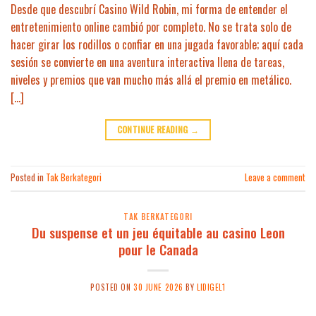
Desde que descubrí Casino Wild Robin, mi forma de entender el
entretenimiento online cambió por completo. No se trata solo de
hacer girar los rodillos o confiar en una jugada favorable; aquí cada
sesión se convierte en una aventura interactiva llena de tareas,
niveles y premios que van mucho más allá el premio en metálico.
[…]
CONTINUE READING
→
Posted in
Tak Berkategori
Leave a comment
TAK BERKATEGORI
Du suspense et un jeu équitable au casino Leon
pour le Canada
POSTED ON
30 JUNE 2026
BY
LIDIGEL1