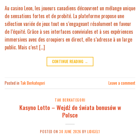
Au casino Leon, les joueurs canadiens découvrent un mélange unique
de sensations fortes et de probité. La plateforme propose une
sélection variée de jeux tout en s’engageant résolument en faveur
de l’équité. Grâce à ses interfaces conviviales et à ses expériences
immersives avec des croupiers en direct, elle s’adresse à un large
public. Mais c’est […]
CONTINUE READING
→
Posted in
Tak Berkategori
Leave a comment
TAK BERKATEGORI
Kasyno Lotto – Wejdź do świata bonusów w
Polsce
POSTED ON
30 JUNE 2026
BY
LIDIGEL1