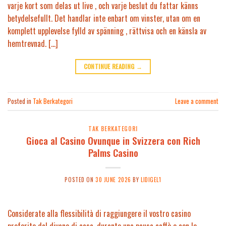
varje kort som delas ut live , och varje beslut du fattar känns
betydelsefullt. Det handlar inte enbart om vinster, utan om en
komplett upplevelse fylld av spänning , rättvisa och en känsla av
hemtrevnad. […]
CONTINUE READING
→
Posted in
Tak Berkategori
Leave a comment
TAK BERKATEGORI
Gioca al Casino Ovunque in Svizzera con Rich
Palms Casino
POSTED ON
30 JUNE 2026
BY
LIDIGEL1
Considerate alla flessibilità di raggiungere il vostro casino
preferito dal divano di casa, durante una pausa caffè o con lo