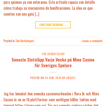
para quienes ya son veteranos. Este artículo repasa con detalle
cómo trabaja su mecanismo de bonificaciones. La idea es que
cuentes con una guía […]
CONTINUE READING
→
Posted in
Tak Berkategori
Leave a comment
TAK BERKATEGORI
Senaste Slotsläpp Varje Vecka på Mino Casino
för Sveriges Spelare
POSTED ON
30 JUNE 2026
BY
LIDIGEL1
Jag har bevakat den svenska casinomarknaden i flera år och Mino
Casino är en av få plattformar som verkligen håller takten med
tempot https://mino.com.se/. För oss svenska spelare räcker det