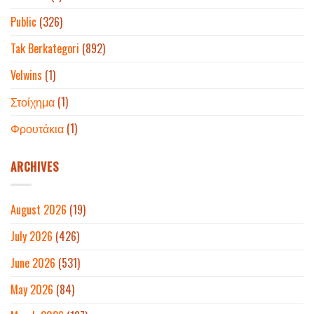
Public
(326)
Tak Berkategori
(892)
Velwins
(1)
Στοίχημα
(1)
Φρουτάκια
(1)
ARCHIVES
August 2026
(19)
July 2026
(426)
June 2026
(531)
May 2026
(84)