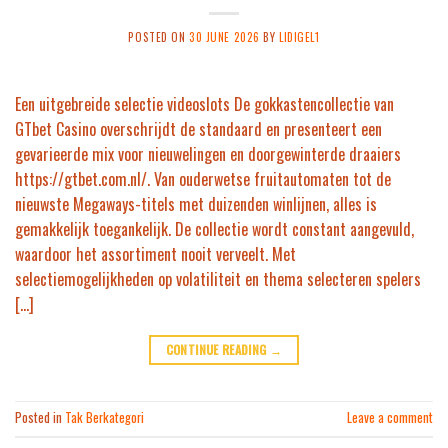
POSTED ON
30 JUNE 2026
BY
LIDIGEL1
Een uitgebreide selectie videoslots De gokkastencollectie van
GTbet Casino overschrijdt de standaard en presenteert een
gevarieerde mix voor nieuwelingen en doorgewinterde draaiers
https://gtbet.com.nl/. Van ouderwetse fruitautomaten tot de
nieuwste Megaways-titels met duizenden winlijnen, alles is
gemakkelijk toegankelijk. De collectie wordt constant aangevuld,
waardoor het assortiment nooit verveelt. Met
selectiemogelijkheden op volatiliteit en thema selecteren spelers
[…]
CONTINUE READING
→
Posted in
Tak Berkategori
Leave a comment