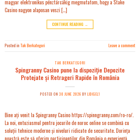
magyar elektronikus pénztárcákig megmutatom, hogy a Stake
Casino nagyon alaposan veszi […]
CONTINUE READING
→
Posted in
Tak Berkategori
Leave a comment
TAK BERKATEGORI
Spingranny Casino pune la dispoziție Depozite
Protejate și Retrageri Rapide în România
POSTED ON
30 JUNE 2026
BY
LIDIGEL1
Bine ați venit la Spingranny Casino https://spinngranny.com/ro-ro/.
La noi, entuziasmul pentru jocurile de noroc online se combină cu
soluții tehnice moderne și niveluri ridicate de securitate. Dorința
noastră este să oferim participanților din România o experiență