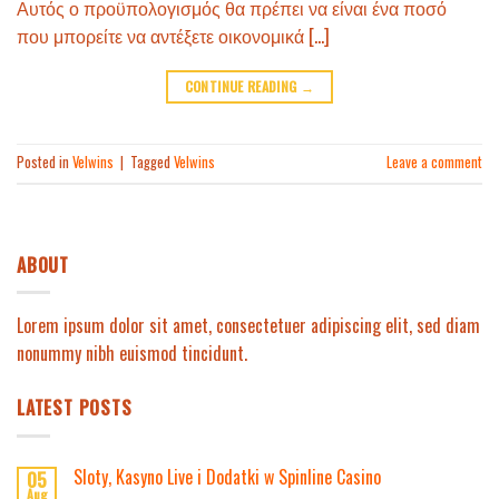
Αυτός ο προϋπολογισμός θα πρέπει να είναι ένα ποσό
που μπορείτε να αντέξετε οικονομικά […]
CONTINUE READING
→
Posted in
Velwins
|
Tagged
Velwins
Leave a comment
ABOUT
Lorem ipsum dolor sit amet, consectetuer adipiscing elit, sed diam
nonummy nibh euismod tincidunt.
LATEST POSTS
Sloty, Kasyno Live i Dodatki w Spinline Casino
05
Aug