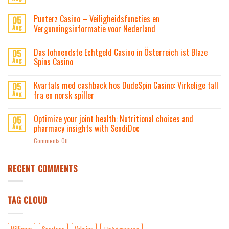
Punterz Casino – Veiligheidsfuncties en
05
Vergunningsinformatie voor Nederland
Aug
Das lohnendste Echtgeld Casino in Österreich ist Blaze
05
Spins Casino
Aug
Kvartals med cashback hos DudeSpin Casino: Virkelige tall
05
fra en norsk spiller
Aug
Optimize your joint health: Nutritional choices and
05
pharmacy insights with SendiDoc
Aug
on
Comments Off
Optimize
your
joint
RECENT COMMENTS
health:
Nutritional
choices
TAG CLOUD
and
pharmacy
insights
with