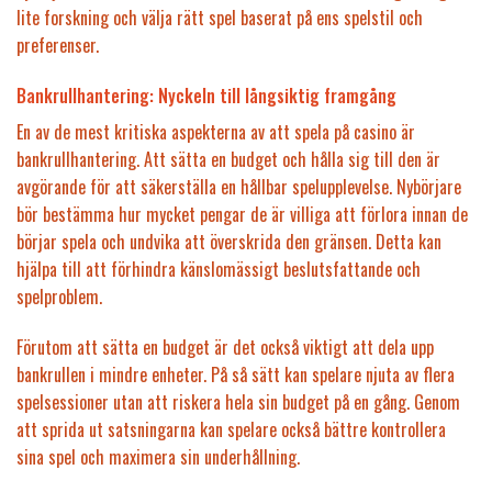
lite forskning och välja rätt spel baserat på ens spelstil och
preferenser.
Bankrullhantering: Nyckeln till långsiktig framgång
En av de mest kritiska aspekterna av att spela på casino är
bankrullhantering. Att sätta en budget och hålla sig till den är
avgörande för att säkerställa en hållbar spelupplevelse. Nybörjare
bör bestämma hur mycket pengar de är villiga att förlora innan de
börjar spela och undvika att överskrida den gränsen. Detta kan
hjälpa till att förhindra känslomässigt beslutsfattande och
spelproblem.
Förutom att sätta en budget är det också viktigt att dela upp
bankrullen i mindre enheter. På så sätt kan spelare njuta av flera
spelsessioner utan att riskera hela sin budget på en gång. Genom
att sprida ut satsningarna kan spelare också bättre kontrollera
sina spel och maximera sin underhållning.