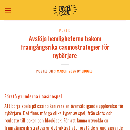
Skip
to
content
PUBLIC
Avslöja hemligheterna bakom
framgångsrika casinostrategier för
nybörjare
POSTED ON
3 MARCH 2026
BY
LIDIGEL1
Förstå grunderna i casinospel
Att börja spela på casino kan vara en överväldigande upplevelse för
nybörjare. Det finns många olika typer av spel, från slots och
roulette till poker och blackjack. För att kunna utveckla en
framgångsrik strategi är det viktigt att förstå de grundläggande