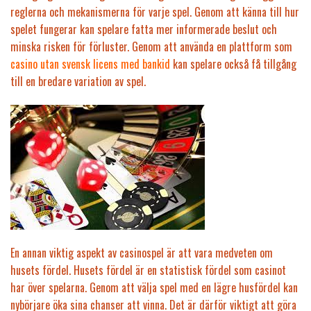
reglerna och mekanismerna för varje spel. Genom att känna till hur
spelet fungerar kan spelare fatta mer informerade beslut och
minska risken för förluster. Genom att använda en plattform som
casino utan svensk licens med bankid
kan spelare också få tillgång
till en bredare variation av spel.
En annan viktig aspekt av casinospel är att vara medveten om
husets fördel. Husets fördel är en statistisk fördel som casinot
har över spelarna. Genom att välja spel med en lägre husfördel kan
nybörjare öka sina chanser att vinna. Det är därför viktigt att göra