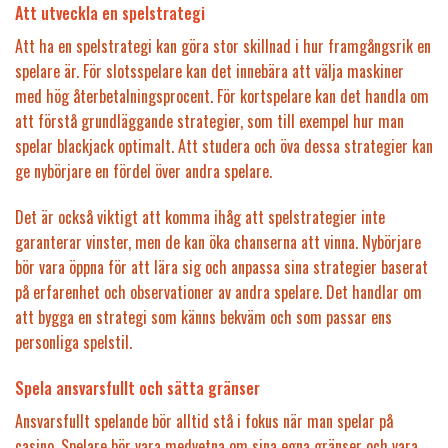
Att utveckla en spelstrategi
Att ha en spelstrategi kan göra stor skillnad i hur framgångsrik en
spelare är. För slotsspelare kan det innebära att välja maskiner
med hög återbetalningsprocent. För kortspelare kan det handla om
att förstå grundläggande strategier, som till exempel hur man
spelar blackjack optimalt. Att studera och öva dessa strategier kan
ge nybörjare en fördel över andra spelare.
Det är också viktigt att komma ihåg att spelstrategier inte
garanterar vinster, men de kan öka chanserna att vinna. Nybörjare
bör vara öppna för att lära sig och anpassa sina strategier baserat
på erfarenhet och observationer av andra spelare. Det handlar om
att bygga en strategi som känns bekväm och som passar ens
personliga spelstil.
Spela ansvarsfullt och sätta gränser
Ansvarsfullt spelande bör alltid stå i fokus när man spelar på
casino. Spelare bör vara medvetna om sina egna gränser och vara