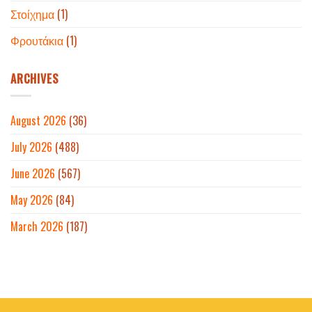
Στοίχημα
(1)
Φρουτάκια
(1)
ARCHIVES
August 2026
(36)
July 2026
(488)
June 2026
(567)
May 2026
(84)
March 2026
(187)