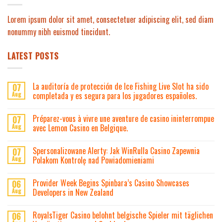
Lorem ipsum dolor sit amet, consectetuer adipiscing elit, sed diam
nonummy nibh euismod tincidunt.
LATEST POSTS
La auditoría de protección de Ice Fishing Live Slot ha sido
07
completada y es segura para los jugadores españoles.
Aug
Préparez-vous à vivre une aventure de casino ininterrompue
07
avec Lemon Casino en Belgique.
Aug
Spersonalizowane Alerty: Jak WinRulla Casino Zapewnia
07
Polakom Kontrolę nad Powiadomieniami
Aug
Provider Week Begins Spinbara’s Casino Showcases
06
Developers in New Zealand
Aug
RoyalsTiger Casino belohnt belgische Spieler mit täglichen
06