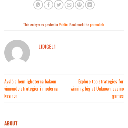
This entry was posted in
Public
. Bookmark the
permalink
.
LIDIGEL1
Avslöja hemligheterna bakom
Explore top strategies for
vinnande strategier i moderna
winning big at Unknown casino
kasinon
games
ABOUT