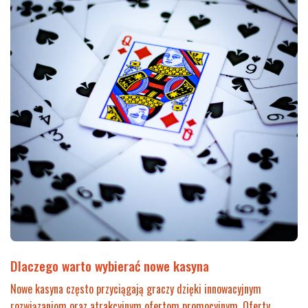
Dlaczego warto wybierać nowe kasyna
Nowe kasyna często przyciągają graczy dzięki innowacyjnym
rozwiązaniom oraz atrakcyjnym ofertom promocyjnym. Oferty