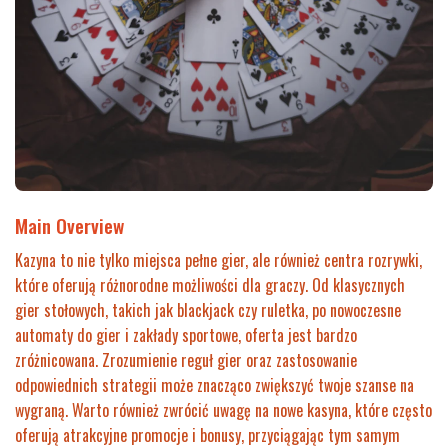
Main Overview
Kazyna to nie tylko miejsca pełne gier, ale również centra rozrywki,
które oferują różnorodne możliwości dla graczy. Od klasycznych
gier stołowych, takich jak blackjack czy ruletka, po nowoczesne
automaty do gier i zakłady sportowe, oferta jest bardzo
zróżnicowana. Zrozumienie reguł gier oraz zastosowanie
odpowiednich strategii może znacząco zwiększyć twoje szanse na
wygraną. Warto również zwrócić uwagę na nowe kasyna, które często
oferują atrakcyjne promocje i bonusy, przyciągając tym samym