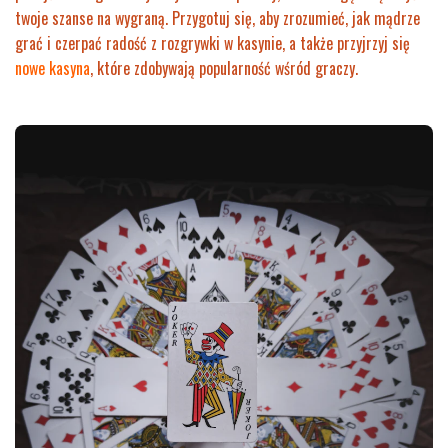
twoje szanse na wygraną. Przygotuj się, aby zrozumieć, jak mądrze
grać i czerpać radość z rozgrywki w kasynie, a także przyjrzyj się
nowe kasyna
, które zdobywają popularność wśród graczy.