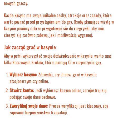
nowych graczy.
Każde kasyno ma swoje unikalne cechy, atrakcje oraz zasady, które
warto poznać przed przystąpieniem do gry. Osoby planujące wizytę w
kasynie powinny dobrze przygotować się do rozgrywki, aby móc
cieszyć się zarówno zabawą, jak i możliwością wygranej.
Jak zacząć grać w kasynie
Aby w pełni wykorzystać swoje doświadczenie w kasynie, warto znać
kilka kluczowych kroków, które pomogą Ci w rozpoczęciu gry.
Wybierz kasyno:
Zdecyduj, czy chcesz grać w kasynie
stacjonarnym czy online.
Stwórz konto:
Jeśli wybierasz kasyno online, zarejestruj się,
podając swoje dane osobowe.
Zweryfikuj swoje dane:
Proces weryfikacji jest kluczowy, aby
zapewnić bezpieczeństwo transakcji.