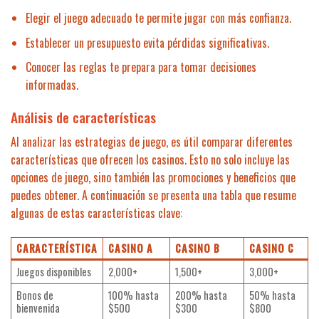
Elegir el juego adecuado te permite jugar con más confianza.
Establecer un presupuesto evita pérdidas significativas.
Conocer las reglas te prepara para tomar decisiones
informadas.
Análisis de características
Al analizar las estrategias de juego, es útil comparar diferentes
características que ofrecen los casinos. Esto no solo incluye las
opciones de juego, sino también las promociones y beneficios que
puedes obtener. A continuación se presenta una tabla que resume
algunas de estas características clave:
CARACTERÍSTICA
CASINO A
CASINO B
CASINO C
Juegos disponibles
2,000+
1,500+
3,000+
Bonos de
100% hasta
200% hasta
50% hasta
bienvenida
$500
$300
$800