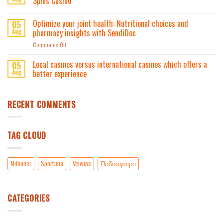
Spins Casino
Optimize your joint health: Nutritional choices and
05
pharmacy insights with SendiDoc
Aug
on
Comments Off
Optimize
your
Local casinos versus international casinos which offers a
05
joint
better experience
Aug
health:
Nutritional
choices
RECENT COMMENTS
and
pharmacy
insights
with
TAG CLOUD
SendiDoc
Millioner
Sportuna
Velwins
Ποδόσφαιρο
CATEGORIES