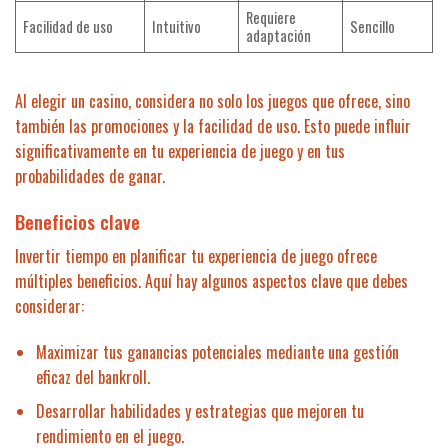
Requiere
Facilidad de uso
Intuitivo
Sencillo
adaptación
Al elegir un casino, considera no solo los juegos que ofrece, sino
también las promociones y la facilidad de uso. Esto puede influir
significativamente en tu experiencia de juego y en tus
probabilidades de ganar.
Beneficios clave
Invertir tiempo en planificar tu experiencia de juego ofrece
múltiples beneficios. Aquí hay algunos aspectos clave que debes
considerar:
Maximizar tus ganancias potenciales mediante una gestión
eficaz del bankroll.
Desarrollar habilidades y estrategias que mejoren tu
rendimiento en el juego.