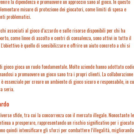
enire la dipendenza e promuovere un approccio sano al gioco. In questo
plementare misure di protezione dei giocatori, come limiti di spesa e
nti problematici.
chi associati al gioco d’azzardo e sulle risorse disponibili per chi ha
to, come linee di ascolto e centri di consulenza, sono attivi in tutto il
’obiettivo è quello di sensibilizzare e offrire un aiuto concreto a chi si
i di gioco gioca un ruolo fondamentale. Molte aziende hanno adottato codi
andosi a promuovere un gioco sano tra i propri clienti. La collaborazione
o è essenziale per creare un ambiente di gioco sicuro e responsabile, in cui
a seria.
ardo
diverse sfide, tra cui la concorrenza con il mercato illegale. Nonostante le
ntinua a prosperare, rappresentando un rischio significativo per i giocato
ono quindi intensificare gli sforzi per combattere l’illegalità, migliorando