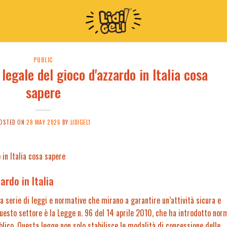
PUBLIC
egale del gioco d'azzardo in Italia cosa
sapere
OSTED ON
28 MAY 2026
BY
LIDIGEL1
in Italia cosa sapere
ardo in Italia
na serie di leggi e normative che mirano a garantire un’attività sicura e
questo settore è la Legge n. 96 del 14 aprile 2010, che ha introdotto nor
lico. Questa legge non solo stabilisce le modalità di concessione delle