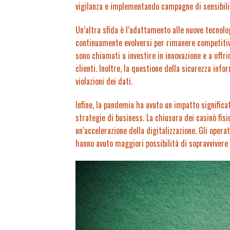
vigilanza e implementando campagne di sensibili
Un’altra sfida è l’adattamento alle nuove tecnolo
continuamente evolversi per rimanere competitiva
sono chiamati a investire in innovazione e a offri
clienti. Inoltre, la questione della sicurezza inf
violazioni dei dati.
Infine, la pandemia ha avuto un impatto significa
strategie di business. La chiusura dei casinò fis
un’accelerazione della digitalizzazione. Gli ope
hanno avuto maggiori possibilità di sopravvivere 