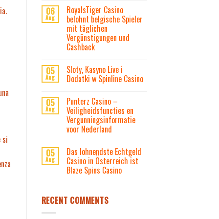
RoyalsTiger Casino
ia.
06
belohnt belgische Spieler
Aug
mit täglichen
Vergünstigungen und
Cashback
Sloty, Kasyno Live i
05
Dodatki w Spinline Casino
Aug
una
Punterz Casino –
05
Veiligheidsfuncties en
Aug
Vergunningsinformatie
voor Nederland
 si
Das lohnendste Echtgeld
05
Casino in Österreich ist
Aug
enza
Blaze Spins Casino
RECENT COMMENTS