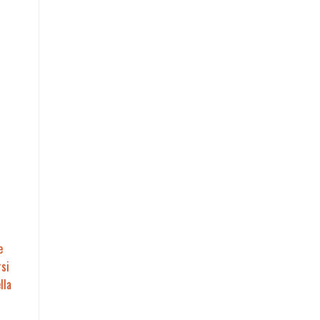
e
rsi
lla