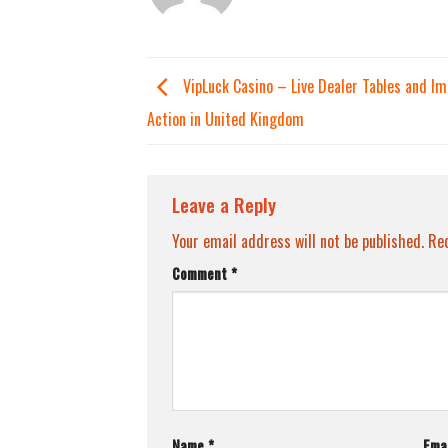
VipLuck Casino – Live Dealer Tables and I
Action in United Kingdom
Leave a Reply
Your email address will not be published.
Req
Comment
*
Name
*
Ema