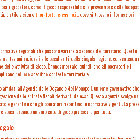
per i giocatori, come il gioco responsabile e la prevenzione della ludopat
tà, è utile visitare
thor-fortune-casino.it
, dove si trovano informazioni
normative regionali che possono variare a seconda del territorio. Queste
lamentazioni nazionali alle peculiarità della singola regione, consentendo 
e delle attività di gioco. È fondamentale, quindi, che gli operatori e i
plicano nel loro specifico contesto territoriale.
o affidati all’Agenzia delle Dogane e dei Monopoli, un ente governativo che
estione delle entrate fiscali derivanti da esso. Questa agenzia svolge un
ato e garantire che gli operatori rispettino le normative vigenti. La pres
i e abusi, creando un ambiente di gioco più sicuro per tutti.
legale
 è molto variegato e include diverse forme di intrattenimento. Tra le più